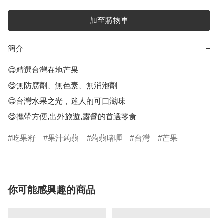
加至購物車
簡介
−
😋精選台灣在地芒果

😋無防腐劑、無色素、無消泡劑

😋台灣水果之光，迷人的可口滋味

😋攜帶方便,出外旅遊,露營的首選零食
吃果籽
果汁蒟蒻
蒟蒻啫喱
台灣
芒果
你可能感興趣的商品