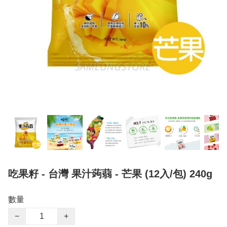
吃果籽 - 台灣 果汁蒟蒻 - 芒果 (12入/包) 240g
數量
−
+