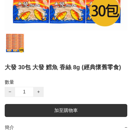
大發 30包 大發 鱈魚 香絲 8g (經典懷舊零食)
數量
−
+
加至購物車
簡介
−