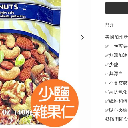
簡介
美國加州新
✅一包齊集
✅無添加油

✅少鹽

✅無漂白

✅不含防腐
✅高抗氧化

✅纖維和蛋
✅貼心夾鍊
😋隨開即