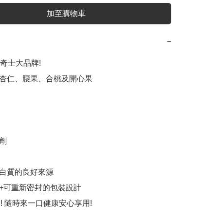
加至購物車
−
奇士大品牌!

杏仁、腰果、合桃及開心果

劑

白質的良好來源

+可重新密封的包裝設計

食! 隨時來一口健康安心享用!