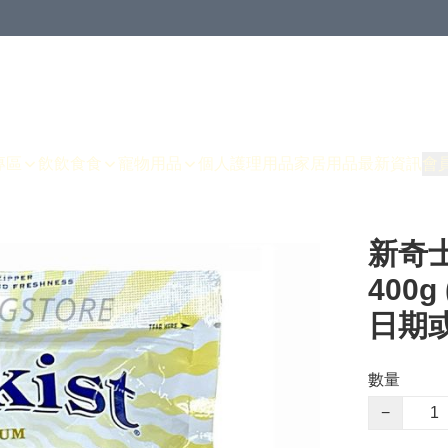
專區
飲飲食食
寵物用品
個人護理用品
家居用品
最新資訊
會
新奇士
400
日期或
數量
−