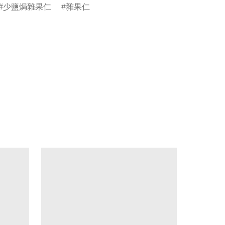
少鹽焗雜果仁
雜果仁