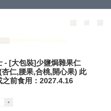
員專區
關於我們
HKTVMALL 三龍商店 🛒
 - [大包裝]少鹽焗雜果仁
g (杏仁,腰果,合桃,開心果) 此
之前食用：2027.4.16
+