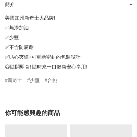
簡介
−
美國加州新奇士大品牌!

✅無添加油

✅少鹽

✅不含防腐劑

✅貼心夾鍊+可重新密封的包裝設計

😋隨開即食! 隨時來一口健康安心享用!
新奇士
少鹽
合桃
你可能感興趣的商品