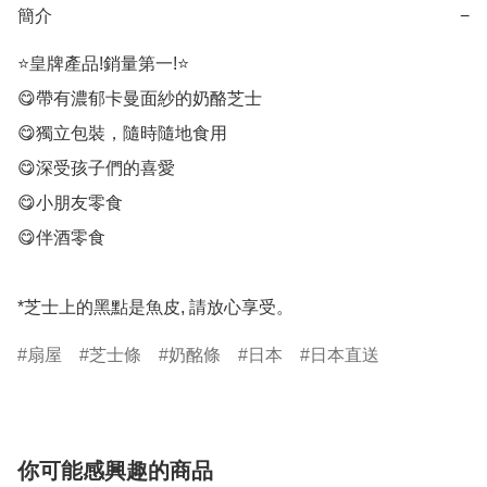
簡介
−
⭐皇牌產品!銷量第一!⭐

😋帶有濃郁卡曼面紗的奶酪芝士

😋獨立包裝，隨時隨地食用

😋深受孩子們的喜愛

😋小朋友零食

😋伴酒零食

*芝士上的黑點是魚皮, 請放心享受。
扇屋
芝士條
奶酩條
日本
日本直送
你可能感興趣的商品