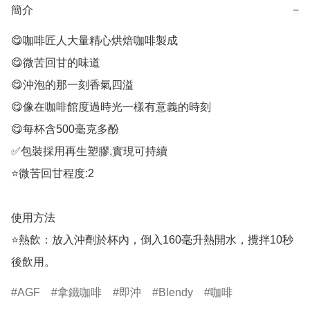
簡介
−
😋咖啡匠人大量精心烘焙咖啡製成

😋微苦回甘的味道

😋沖泡的那一刻香氣四溢

😋像在咖啡館度過時光一樣有意義的時刻

😋每杯含500毫克多酚

✅包裝採用再生塑膠,實現可持續

⭐微苦回甘程度:2

使用方法

⭐熱飲：放入沖劑於杯內，倒入160毫升熱開水，攪拌10秒
後飲用。
AGF
拿鐵咖啡
即沖
Blendy
咖啡