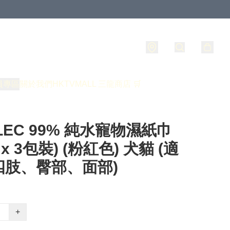
員專區
關於我們
HKTVMALL 三龍商店 🛒
LEC 99% 純水寵物濕紙巾
 x 3包裝) (粉紅色) 犬貓 (適
四肢、臀部、面部)
+