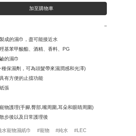
加至購物車
−
水製成的濕巾，盡可能接近水

羥基苯甲酸酯、酒精、香料、PG

鹼的濕巾

一種保濕劑，可為頭髮帶來濕潤感和光澤)

具有方便的止擋功能

紙張

寵物護理(手腳,臀部,嘴周圍,耳朵和眼睛周圍)

散步後以及日常護理後
純水寵物濕紙巾
寵物
純水
LEC