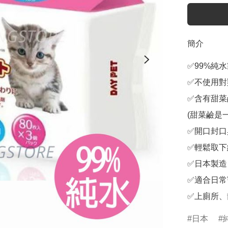
簡介
✅99%純
✅不使用對
✅含有甜菜
(甜菜鹼是
✅開口封口
✅輕鬆取下
✅日本製造

✅適合日常
✅上廁所、
日本