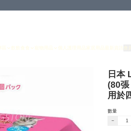
專區
飲飲食食
寵物用品
個人護理用品
家居用品
最新資訊
會
日本 
(80張
用於
數量
−