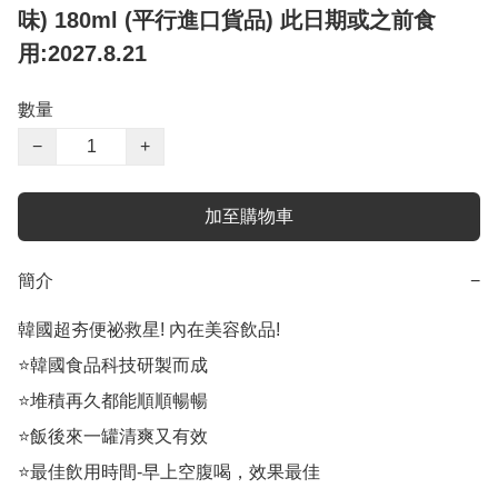
味) 180ml (平行進口貨品) 此日期或之前食
用:2027.8.21
數量
−
+
加至購物車
簡介
−
韓國超夯便祕救星! 內在美容飲品!

⭐️韓國食品科技研製⽽成

⭐️堆積再久都能順順暢暢

⭐️飯後來一罐清爽又有效

⭐️最佳飲用時間-早上空腹喝，效果最佳
