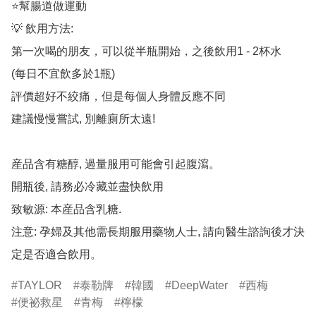
⭐️幫腸道做運動

💡 飲用方法:

第一次喝的朋友，可以從半瓶開始，之後飲用1 - 2杯水

(每日不宜飲多於1瓶)

評價超好不絞痛，但是每個人身體反應不同

建議慢慢嘗試, 別離廁所太遠!

産品含有糖醇, 過量服用可能會引起腹瀉。

開瓶後, 請務必冷藏並盡快飲用

致敏源: 本産品含乳糖.

注意: 孕婦及其他需長期服用藥物人士, 請向醫生諮詢後才決
定是否適合飲用。
TAYLOR
泰勒牌
韓國
DeepWater
西梅
便祕救星
青梅
檸檬