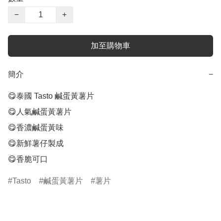
−
+
加至購物車
簡介
−
😋泰國 Tasto 鹹蛋黃薯片

😋人氣鹹蛋黃薯片

😋香濃鹹蛋黃味

😋新鮮薯仔製成

😋香脆可口
Tasto
鹹蛋黃薯片
薯片