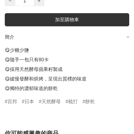
−
+
加至購物車
簡介
−
😋少糖少鹽

😋隨手一包只有80卡

😋採用天然酵母蘋果籽製成

😋緩慢發酵和烘烤，呈現出質樸的味道

😋獨特的濃郁味道的餅乾
百邦
日本
天然酵母
梳打
餅乾
你可能感興趣的商品