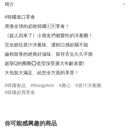
簡介
−
#韓國進口零食 

席捲全球的必敗韓國🇰🇷零食！

《超人回來了》小朋友們都愛吃的洋蔥圈！

完全鎖住原汁洋蔥味、濃郁口感欲罷不能

齒頰留香的經典好滋味、留存舌尖久久不散

超萌Q的圈圈⭕️造型深受廣大年齡喜愛!

韓國食品
Nongshim
農心
原汁洋蔥圈
韓國必買零食
你可能感興趣的商品