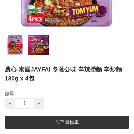
農心 泰國JAYFAI 冬蔭公味 辛辣撈麵 辛炒麵
130g x 4包
數量
−
+
加至購物車