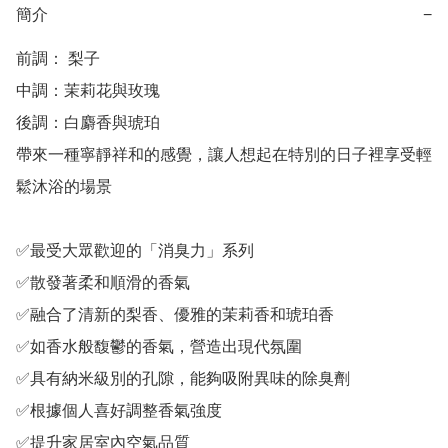
簡介
−
前調： 梨子

中調：茉莉花與玫瑰

後調：白麝香與琥珀

帶來一種寧靜祥和的感覺，讓人想起在特別的日子裡享受輕
鬆沐浴的場景

✅最受大眾歡迎的「消臭力」系列

✅散發著柔和順滑的香氣

✅融合了清新的梨香、優雅的茉莉香和琥珀香

✅如香水般馥鬱的香氣，營造出現代氛圍

✅具有納米級別的孔隙，能夠吸附異味的除臭劑

✅根據個人喜好調整香氣強度

✅提升家居室內空氣品質
