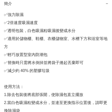
簡介
−
✅強力除濕

✅2倍速度吸濕速度

✅透明包裝，白色吸濕粒吸濕後變成水分

✅適用於儲物櫃、鞋櫃、衣櫃儲物室、水槽下方和浴室等地
方

✅輕巧放置型室內防潮包

✅替換時只需將水倒掉並將袋子捲起丟棄即可

✅減少約 40% 的塑膠垃圾

使用方法：

1.除去包裝後將底部張開，使除濕包直立擺放

2.當白色吸濕粒變成水分，並達至更換指示位置後，請即更
換除濕袋
