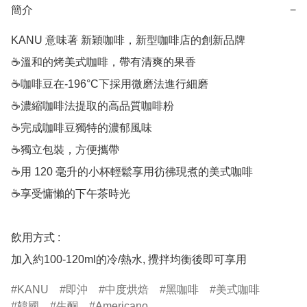
簡介
−
KANU 意味著 新穎咖啡，新型咖啡店的創新品牌

☕溫和的烤美式咖啡，帶有清爽的果香

☕咖啡豆在-196°C下採用微磨法進行細磨

☕濃縮咖啡法提取的高品質咖啡粉

☕完成咖啡豆獨特的濃郁風味

☕獨立包裝，方便攜帶

☕用 120 毫升的小杯輕鬆享用彷彿現煮的美式咖啡

☕享受慵懶的下午茶時光

飲用方式 :

加入約100-120ml的冷/熱水, 攪拌均衡後即可享用
KANU
即沖
中度烘焙
黑咖啡
美式咖啡
韓國
生酮
Americano