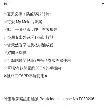
簡介
−
✨夏天必備！防蚊驅蚊貼片✨

✅可愛 My Melody圖案

✅貼上一張貼紙，即可有效驅蚊

✅小朋友出外遊玩必備防蚊貼

✅含天然香茅油及桉樹油成份

✅好聞不刺鼻

✅可黏貼於嬰兒車 / 帳篷 / 衣服等處使用

✅單張:有效範圍約20CM的半徑內

❌蠶豆症G6PD不能使用❌

除害劑牌照註冊編號 Pesticides License No.F039206