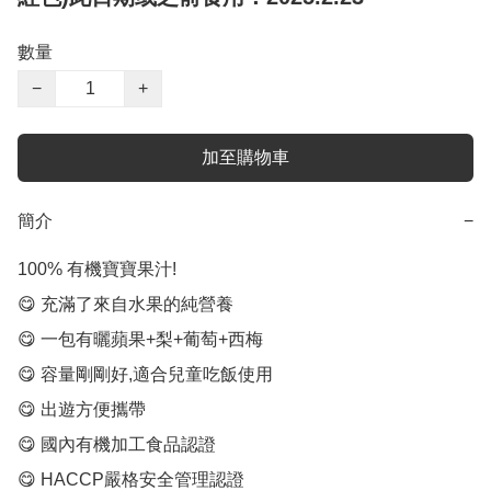
數量
−
+
加至購物車
簡介
−
100% 有機寶寶果汁!

😋 充滿了來自水果的純營養

😋 一包有曬蘋果+梨+葡萄+西梅

😋 容量剛剛好,適合兒童吃飯使用

😋 出遊方便攜帶

😋 國內有機加工食品認證

😋 HACCP嚴格安全管理認證
