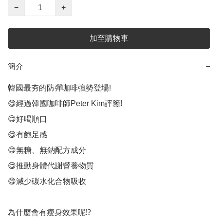
−
+
加至購物車
簡介
−
韓國最夯的防彈咖啡強勢登場!

😋經過韓國咖啡師Peter Kim評鑒!

😋好喝順口

😋有飽足感

😋無糖、無鈉配方成分

😋推動身體代謝營養物質

😋減少碳水化合物吸收

為什麼會有瘦身效果呢⁉️
