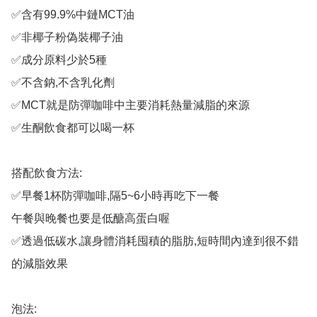
✅含有99.9%中鏈MCT油

✅非椰子粉偽裝椰子油

✅成分原料少於5種

✅不含鈉,不含乳化劑

✅MCT就是防彈咖啡中主要消耗熱量減脂的來源

✅生酮飲食都可以喝一杯

搭配飲食方法:

✅早餐1杯防彈咖啡,隔5~6小時再吃下一餐

午餐與晚餐也要是低醣高蛋白喔

✅透過低碳水,讓身體消耗囤積的脂肪,短時間內達到很不錯
的減脂效果

泡法:
