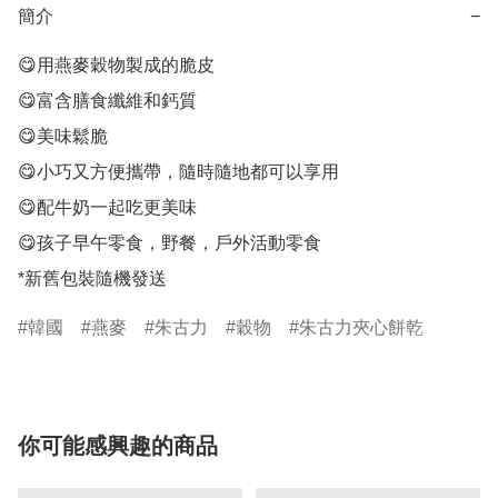
簡介
−
😋用燕麥穀物製成的脆皮

😋富含膳食纖維和鈣質

😋美味鬆脆

😋小巧又方便攜帶，隨時隨地都可以享用

😋配牛奶一起吃更美味

😋孩子早午零食，野餐，戶外活動零食

*新舊包裝隨機發送
韓國
燕麥
朱古力
穀物
朱古力夾心餅乾
你可能感興趣的商品