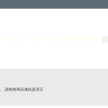
專區
飲飲食食
寵物用品
個人護理用品
家居用品
最新資訊
會
。 請檢查商品連結是否正