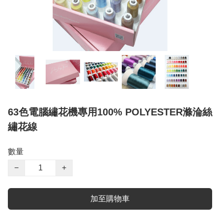
63色電腦繡花機專用100% POLYESTER滌淪絲
繡花線
數量
−
+
加至購物車