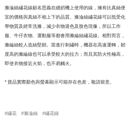
滌淪絲繡花線顧名思義在縫紉機上使用的線，擁有比真絲便
宜的價格與真絲不相上下的品質。滌淪絲繡花線可以抵受化
學物質及經常洗滌，減少衣物退色及脫色現像，所以工作
服、牛仔衣物、運動服等都會用滌綸絲繡花線。相對而言，
滌綸絲較人造絲堅韌。當進行刺繡時，機器在高速運轉，韌
度高的滌綸線也可以承受較大的拉力；而且其防火性極高，
即使衣物接近火焰，也不易觸火。

* 貨品實際顏色與螢幕顯示可能存在色差，敬請留意。

繡花
滌淪絲
繡花線