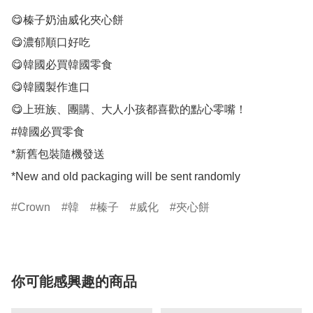
😋榛子奶油威化夾心餅

😋濃郁順口好吃

😋韓國必買韓國零食

😋韓國製作進口

😋上班族、團購、大人小孩都喜歡的點心零嘴！

#韓國必買零食

*新舊包裝隨機發送

Crown
韓
榛子
威化
夾心餅
你可能感興趣的商品