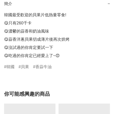
簡介
−
韓國最受歡迎的貝果片低熱量零食!

😋只有260千卡

😋濃鬱的蒜香和奶油風味

😋蒜香洋蔥貝果切成薄片後再次烘烤

😋沒試過的你肯定要試一下

😋吃過的你肯定已經愛上了~😍
韓國
貝果
香蒜牛油
你可能感興趣的商品