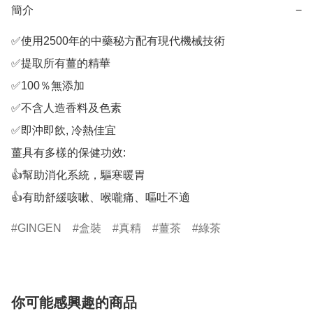
簡介
−
✅使用2500年的中藥秘方配有現代機械技術

✅提取所有薑的精華

✅100％無添加

✅不含人造香料及色素

✅即沖即飲, 冷熱佳宜

薑具有多樣的保健功效​:

👍幫助消化系統，驅寒暖胃

👍有助舒緩咳嗽、喉嚨痛、嘔吐不適
GINGEN
盒裝
真精
薑茶
綠茶
你可能感興趣的商品