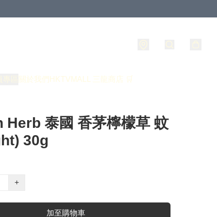
員專區
關於我們
HKTVMALL 三龍商店 🛒
en Herb 泰國 香茅檸檬草 蚊
ght) 30g
+
加至購物車