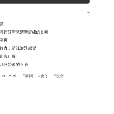
−
膩

薄荷醇帶來清新舒緩的香氣

清爽

蚊蟲，清涼滲透感覺

止痕止癢

叮咬帶來的不適
reenHerb
泰國
香茅
蚊膏