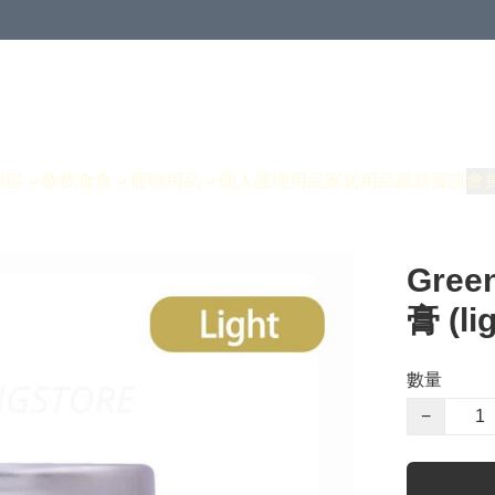
專區
飲飲食食
寵物用品
個人護理用品
家居用品
最新資訊
會
Gre
膏 (li
數量
−