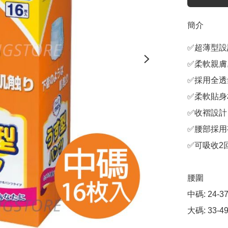
簡介
✅超薄型設
✅柔軟親膚
✅採用全透
✅柔軟貼身
✅收褶設計
✅腰部採用
✅可吸收2回
腰圍

中碼: 24-37"
大碼: 33-49