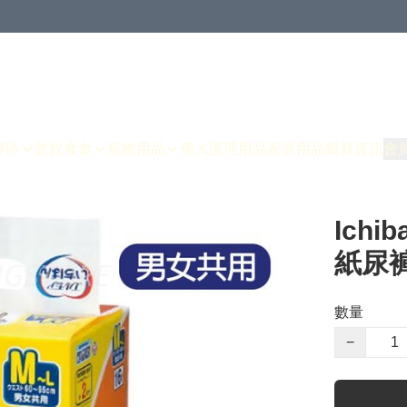
專區
飲飲食食
寵物用品
個人護理用品
家居用品
最新資訊
會
Ichi
紙尿褲
數量
−