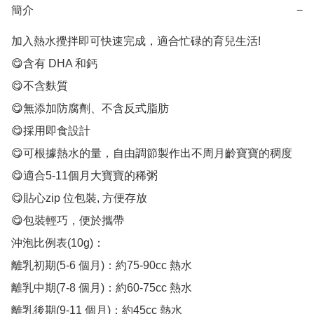
簡介
−
加入熱水攪拌即可快速完成，適合忙碌的育兒生活!

😋含有 DHA 和鈣

😋不含麩質

😋無添加防腐劑、不含反式脂肪

😋採用即食設計

😋可根據熱水的量，自由調節製作出不周月齡寶寶的稠度

😋適合5-11個月大寶寶的稀粥

😋貼心zip 位包裝, 方便存放

😋包裝輕巧，便於攜帶

沖泡比例表(10g)：

離乳初期(5-6 個月)：約75-90cc 熱水

離乳中期(7-8 個月)：約60-75cc 熱水

離乳後期(9-11 個月)：約45cc 熱水