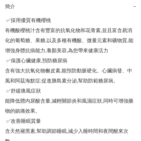
簡介
−
 ✅採用優質有機櫻桃

有機酸櫻桃汁含有豐富的抗氧化物和花青素,並且富含易消
化的葡萄糖、果糖,以及多種有機酸、微量元素和礦物質,能
增強身體抗病能力,養顏美容,為您帶來健康活力

 ✅保護心臟健康,預防糖尿病

含有強大抗氧化物槲皮素,能預防動脈硬化、心臟病發、中
風和阿茲海默症;促進胰島素分泌,幫助防範糖尿病。

 ✅舒緩痛風症狀

能降低體內尿酸含量,減輕關節炎和風濕症狀,同時可增強藥
物的鎮痛效果。

 ✅改善睡眠質量

含天然褪黑素,幫助調節睡眠,減少入睡時間和夜間醒來次