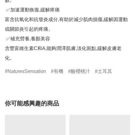
數。

 ✅加速運動恢復,緩解疼痛

富含抗氧化和抗發炎成分,有助於減少肌肉損傷,緩解因運動
或關節炎引起的疼痛。

 ✅補充營養,養顏美容

含豐富維生素C和A,能夠潤澤肌膚,淡化斑點,緩解皮膚老
化。
NaturesSensation
有機
酸櫻桃汁
土耳其
你可能感興趣的商品