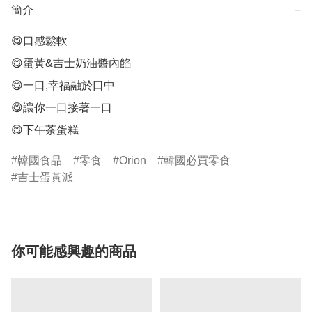
簡介
−
😋口感鬆軟

😋蛋黃&吉士奶油醬內餡

😋一口,幸福融於口中

😋讓你一口接著一口

😋下午茶蛋糕
韓國食品
零食
Orion
韓國必買零食
吉士蛋黃派
你可能感興趣的商品