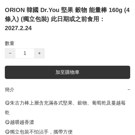
ORION 韓國 Dr.You 堅果 穀物 能量棒 160g (4
條入) (獨立包裝) 此日期或之前食用：
2027.2.24
數量
−
+
加至購物車
簡介
−
😋朱古力棒上層含充滿各式堅果、穀物、葡萄乾及蔓越莓
乾

😋越嚼越香濃

😋獨立包裝不怕沾手，攜帶方便
