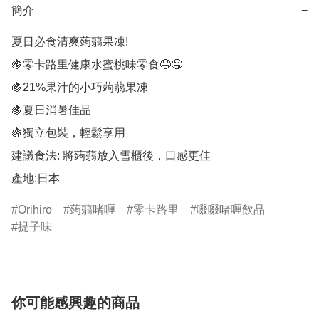
簡介
−
夏日必食清爽蒟蒻果凍!

🍇零卡路里健康水蜜桃味零食🤤🤤

🍇21%果汁的小巧蒟蒻果凍

🍇夏日消暑佳品

🍇獨立包裝，輕鬆享用

建議食法: 將蒟蒻放入雪櫃後，口感更佳

產地:日本
Orihiro
蒟蒻啫喱
零卡路里
啜啜啫喱飲品
提子味
你可能感興趣的商品