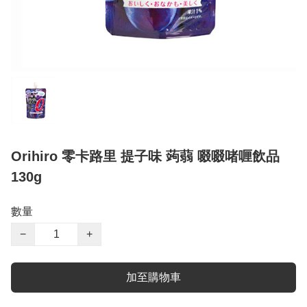
Orihiro 零卡路里 提子味 蒟蒻 啜啜啫喱飲品
130g
數量
−
+
加至購物車