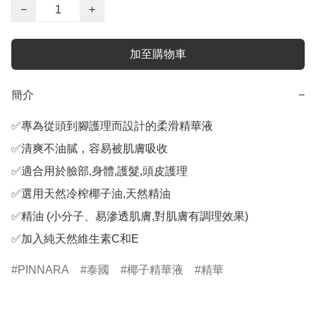
−
+
加至購物車
簡介
−
✅專為從頭到腳護理而設計的柔滑精華液

✅清爽不油膩，容易被肌膚吸收

✅適合用於臉部,身體,護髮,頭皮護理

✅選用天然冷榨椰子油,天然精油

✅精油 (小分子、易滲透肌膚,對肌膚有調理效果)

✅加入純天然維生素C和E
PINNARA
泰國
椰子精華液
精華