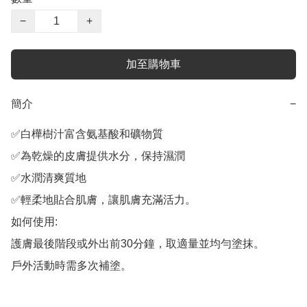
−
+
加至購物車
簡介
−
✅白樺樹汁富含氨基酸和礦物質

✅為乾燥的皮膚提供水分，保持濕潤

✅水潤清爽質地

✅輕柔地貼合肌膚，讓肌膚充滿活力。

如何使用:

護膚最後階段或外出前30分鐘，取適量並均勻塗抹。

戶外活動時需多次補塗。