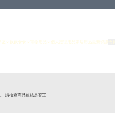
專區
飲飲食食
寵物用品
個人護理用品
家居用品
最新資訊
會
。 請檢查商品連結是否正