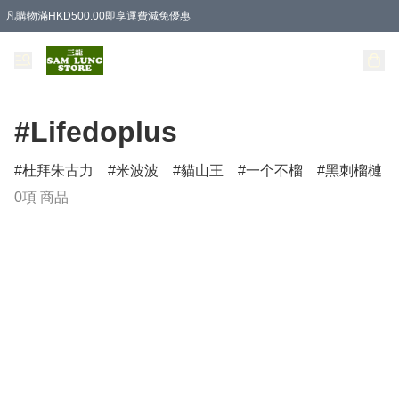
凡購物滿HKD500.00即享運費減免優惠
#Lifedoplus
杜拜朱古力
米波波
貓山王
一个不榴
黑刺榴槤
0項 商品