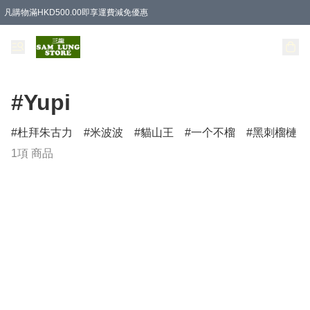
凡購物滿HKD500.00即享運費減免優惠
#Yupi
杜拜朱古力
米波波
貓山王
一个不榴
黑刺榴槤
1項 商品