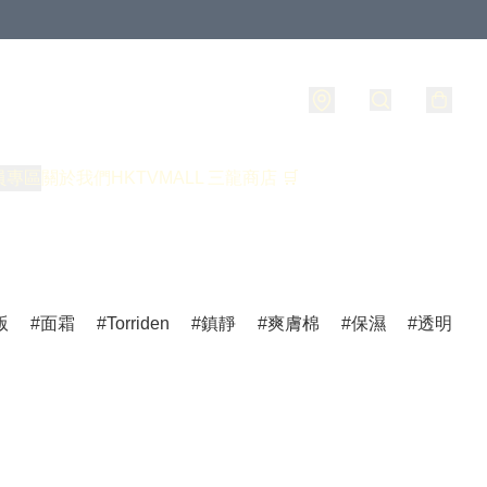
員專區
關於我們
HKTVMALL 三龍商店 🛒
版
面霜
Torriden
鎮靜
爽膚棉
保濕
透明質酸