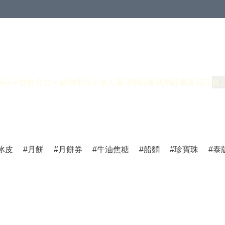
專區
飲飲食食
寵物用品
個人護理用品
家居用品
最新資訊
會
冰皮
月餅
月餅券
牛油焦糖
船麵
珍寶珠
泰