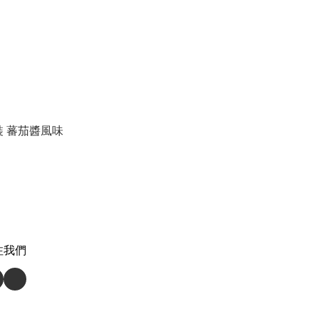
罐裝 蕃茄醬風味
注我們