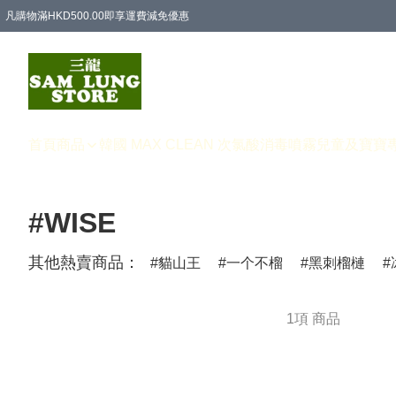
凡購物滿HKD500.00即享運費減免優惠
首頁
商品
韓國 MAX CLEAN 次氯酸消毒噴霧
兒童及寶寶
#WISE
其他熱賣商品：
貓山王
一个不榴
黑刺榴槤
1項 商品