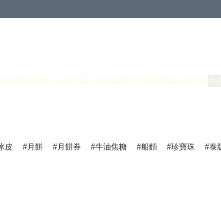
專區
飲飲食食
寵物用品
個人護理用品
家居用品
最新資訊
會
冰皮
月餅
月餅券
牛油焦糖
船麵
珍寶珠
泰