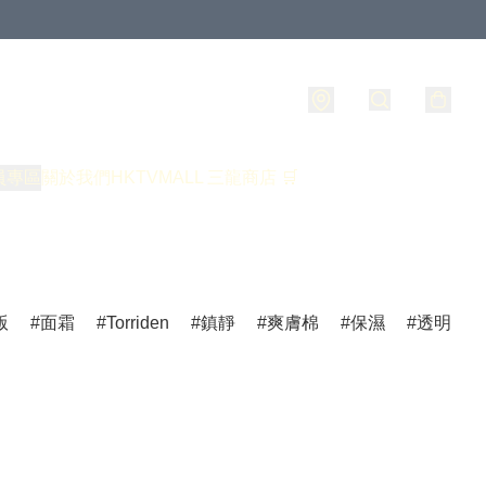
員專區
關於我們
HKTVMALL 三龍商店 🛒
版
面霜
Torriden
鎮靜
爽膚棉
保濕
透明質酸