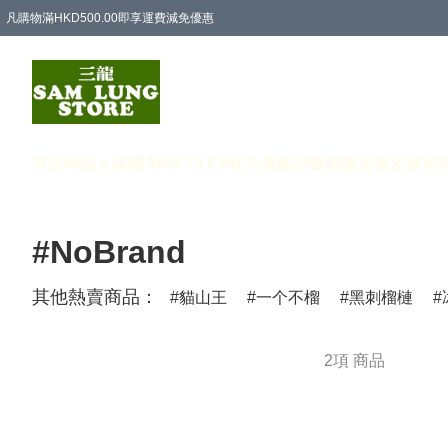
凡購物滿HKD500.00即享運費減免優惠
首頁
商品
韓國 MAX CLEAN 次氯酸消毒噴霧
兒童及寶寶
#NoBrand
其他熱賣商品：
貓山王
一个不榴
黑刺榴槤
2項 商品