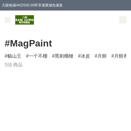
凡購物滿HKD500.00即享運費減免優惠
#MagPaint
貓山王
一个不榴
黑刺榴槤
冰皮
月餅
月餅券
5項 商品