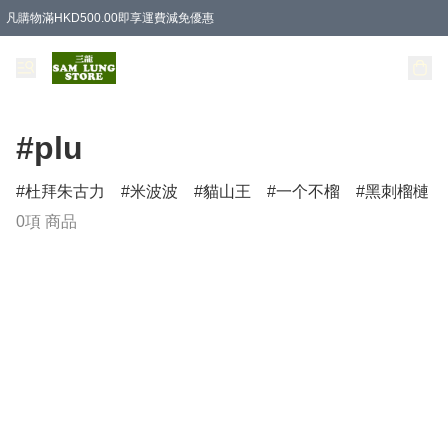
凡購物滿HKD500.00即享運費減免優惠
#plu
杜拜朱古力
米波波
貓山王
一个不榴
黑刺榴槤
0項 商品