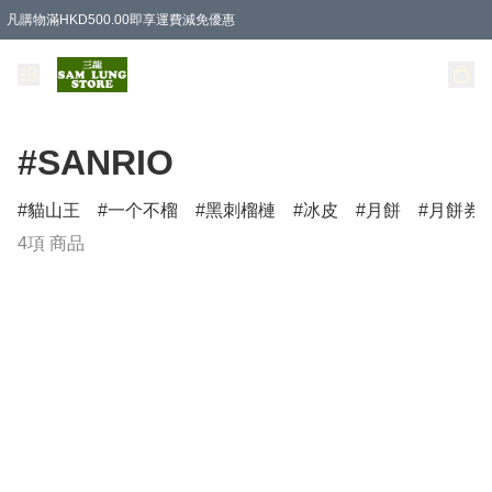
凡購物滿HKD500.00即享運費減免優惠
#SANRIO
貓山王
一个不榴
黑刺榴槤
冰皮
月餅
月餅券
4項 商品