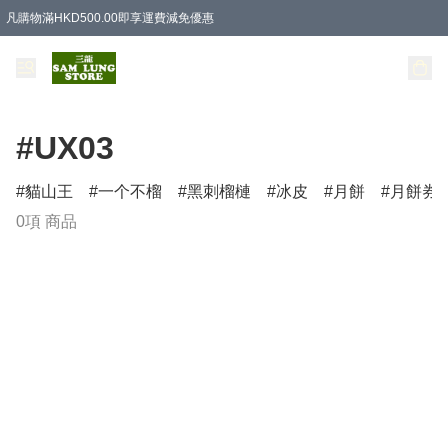
凡購物滿HKD500.00即享運費減免優惠
#UX03
貓山王
一个不榴
黑刺榴槤
冰皮
月餅
月餅券
0項 商品