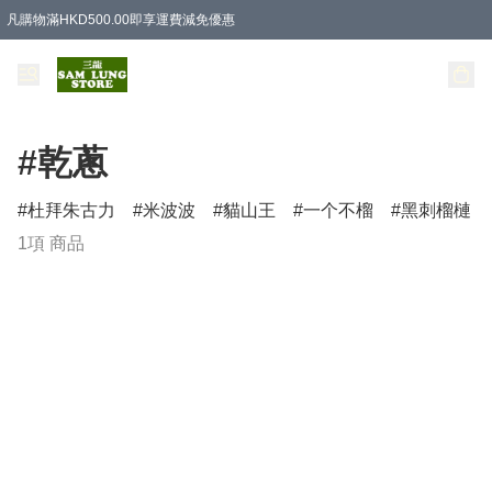
凡購物滿HKD500.00即享運費減免優惠
#乾蔥
杜拜朱古力
米波波
貓山王
一个不榴
黑刺榴槤
1項 商品