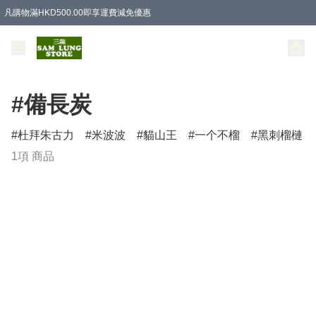
凡購物滿HKD500.00即享運費減免優惠
#備長炭
杜拜朱古力
米波波
貓山王
一个不榴
黑刺榴槤
1項 商品