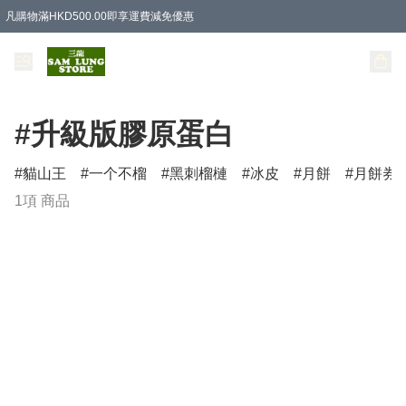
凡購物滿HKD500.00即享運費減免優惠
#升級版膠原蛋白
貓山王
一个不榴
黑刺榴槤
冰皮
月餅
月餅券
1項 商品