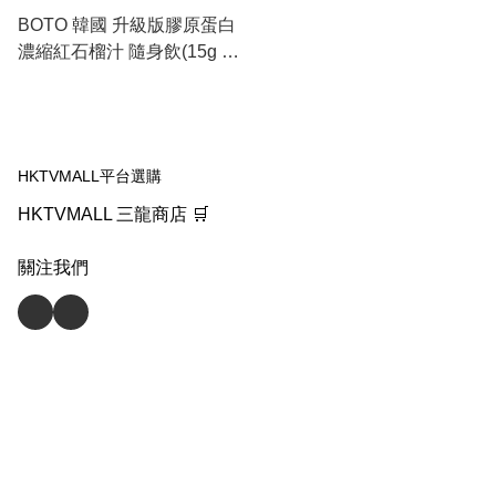
BOTO 韓國 升級版膠原蛋白
濃縮紅石榴汁 隨身飲(15g x
30條) 此日期或之前食用：
2026.4
HKTVMALL平台選購
HKTVMALL 三龍商店 🛒
關注我們