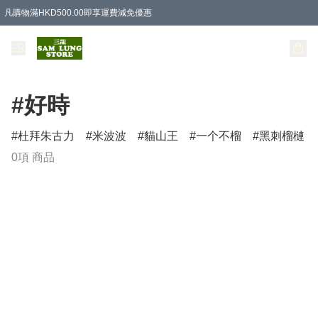
凡購物滿HKD500.00即享運費減免優惠
#好時
杜拜朱古力
米波波
貓山王
一个不榴
黑刺榴槤
0項 商品