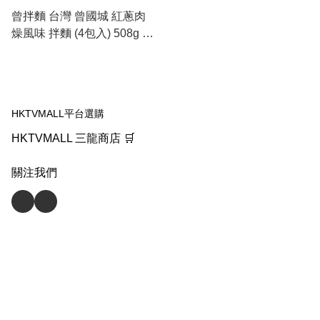
曾拌麵 台灣 曾國城 紅蔥肉
燥風味 拌麵 (4包入) 508g 曾
拌麵 此日期或之前食用：
2027.1.5
HKTVMALL平台選購
HKTVMALL 三龍商店 🛒
關注我們