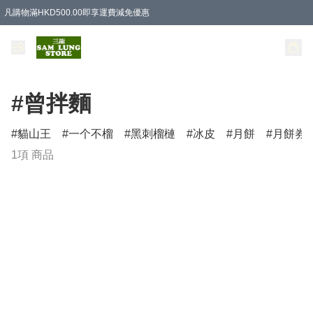
凡購物滿HKD500.00即享運費減免優惠
#曾拌麵
貓山王
一个不榴
黑刺榴槤
冰皮
月餅
月餅券
1項 商品