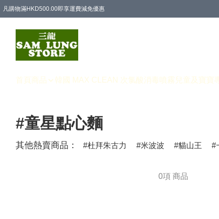
凡購物滿HKD500.00即享運費減免優惠
首頁
商品
韓國 MAX CLEAN 次氯酸消毒噴霧
兒童及寶寶
#童星點心麵
其他熱賣商品：
杜拜朱古力
米波波
貓山王
0項 商品