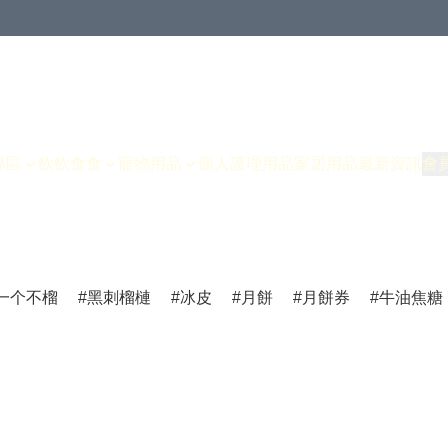
專區
飲飲食食
寵物用品
個人護理用品
家居用品
最新資訊
會
一个不榴
黑刺榴槤
冰皮
月餅
月餅券
牛油焦糖