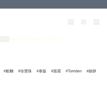
員專區
關於我們
HKTVMALL 三龍商店 🛒
船麵
珍寶珠
泰版
面霜
Torriden
鎮靜
爽