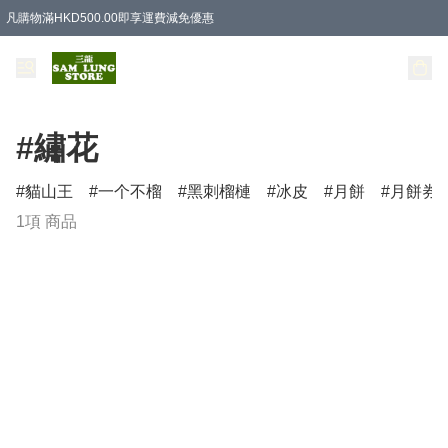
凡購物滿HKD500.00即享運費減免優惠
#繡花
貓山王
一个不榴
黑刺榴槤
冰皮
月餅
月餅券
1項 商品