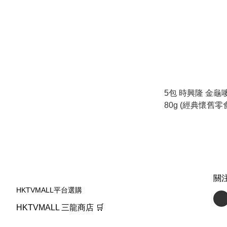
5包 時興隆 金龜
80g (經典懷舊零
佳:2026.8.1
關
HKTVMALL平台選購
HKTVMALL 三龍商店 🛒