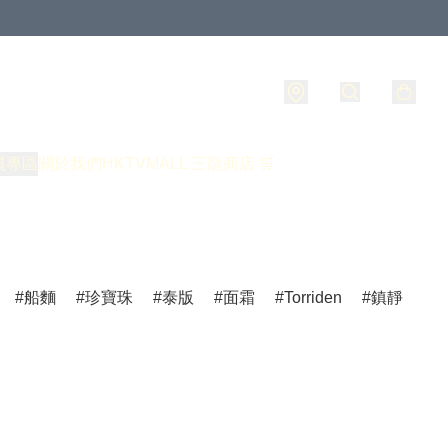
員專區
關於我們
HKTVMALL 三龍商店 🛒
船麵
珍寶珠
泰版
面霜
Torriden
鎮靜
爽