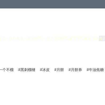
專區
飲飲食食
寵物用品
個人護理用品
家居用品
最新資訊
會
一个不榴
黑刺榴槤
冰皮
月餅
月餅券
牛油焦糖