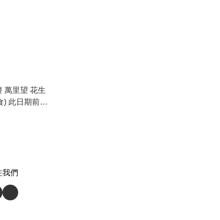
嘜 萬里望 花生
食) 此日期前最
注我們