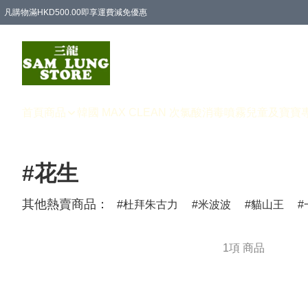
凡購物滿HKD500.00即享運費減免優惠
首頁
商品
韓國 MAX CLEAN 次氯酸消毒噴霧
兒童及寶寶
#花生
其他熱賣商品：
杜拜朱古力
米波波
貓山王
1項 商品